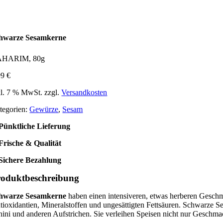
hwarze Sesamkerne
HARIM, 80g
99
€
kl. 7 % MwSt.
zzgl.
Versandkosten
tegorien:
Gewürze
,
Sesam
Pünktliche Lieferung
Frische & Qualität
Sichere Bezahlung
roduktbeschreibung
hwarze Sesamkerne
haben einen intensiveren, etwas herberen Geschma
tioxidantien, Mineralstoffen und ungesättigten Fettsäuren. Schwarze Se
hini und anderen Aufstrichen. Sie verleihen Speisen nicht nur Geschma