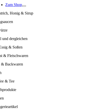
avigation
Zum Shop
trich, Honig & Sirup
igsaucen
ürze
 und dergleichen
 Essig & Soßen
st & Fleischwaren
t & Backwaren
h
fee & Tee
chprodukte
ven
erieartikel