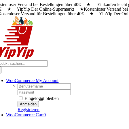
stenloser Versand bei Bestellungen über 40€ ★ Einkaufen leich
Zum
€ ★ YipYip Der Online-Supermarkt ★
Kostenloser Versand 
Inhalt
stenloser Versand für Bestellungen über 40€ ★ YipYip Der On
springen
che
ch:
WooCommerce My Account
Username:
Password:
Eingeloggt bleiben
Registrieren
WooCommerce Cart
0
oggle