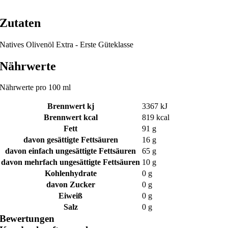
Zutaten
Natives Olivenöl Extra - Erste Güteklasse
Nährwerte
Nährwerte pro 100 ml
Brennwert kj
3367
kJ
Brennwert kcal
819
kcal
Fett
91
g
davon
gesättigte Fettsäuren
16
g
davon
einfach ungesättigte Fettsäuren
65
g
davon
mehrfach ungesättigte Fettsäuren
10
g
Kohlenhydrate
0
g
davon
Zucker
0
g
Eiweiß
0
g
Salz
0
g
Bewertungen