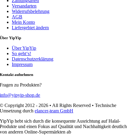
Zahlungsarten
Versandarten
Widerrufsbelehrung
AGB
Mein Konto
Liefergebiet ändern
Über YipYip
Über YipYip
So geht‘s!
Datenschutzerklärung
Impressum
Kontakt aufnehmen
Fragen zu Produkten?
info@yipyip-shop.de
© Copyright 2012 - 2026 • All Rights Reserved • Technische
Umsetzung durch
elancer-team GmbH
YipYip hebt sich durch die konsequente Ausrichtung auf Halal-
Produkte und einen Fokus auf Qualität und Nachhaltigkeit deutlich
von anderen Online-Supermärkten ab