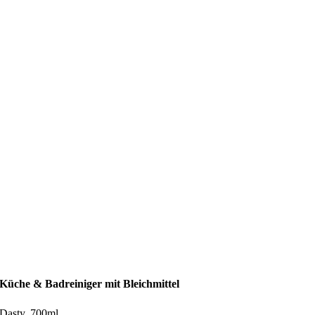
Küche & Badreiniger mit Bleichmittel
Dasty, 700ml