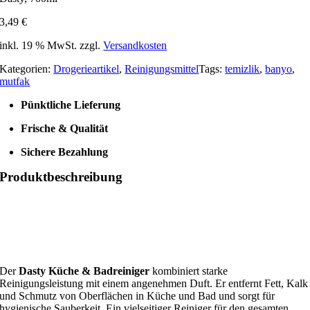
3,49
€
inkl. 19 % MwSt.
zzgl.
Versandkosten
Kategorien:
Drogerieartikel
,
Reinigungsmittel
Tags:
temizlik
,
banyo
,
mutfak
Pünktliche Lieferung
Frische & Qualität
Sichere Bezahlung
Produktbeschreibung
Der
Dasty Küche & Badreiniger
kombiniert starke
Reinigungsleistung mit einem angenehmen Duft.
Er entfernt Fett, Kalk
und Schmutz von Oberflächen in Küche und Bad und sorgt für
hygienische Sauberkeit.
Ein vielseitiger Reiniger für den gesamten