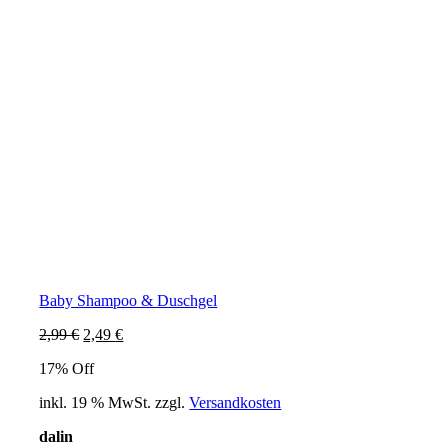
Baby Shampoo & Duschgel
Ursprünglicher
Aktueller
2,99
€
2,49
€
Preis
Preis
17% Off
war:
ist:
2,99 €
2,49 €.
inkl. 19 % MwSt.
zzgl.
Versandkosten
dalin